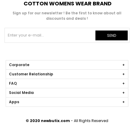
COTTON WOMENS WEAR BRAND
Sign up for our newsletter ! Be the first to know about all
discounts and deals !
SEND
Corporate
Customer Relationship
FAQ
Social Media
Apps
© 2020 newbutix.com
- All Rights Reserved