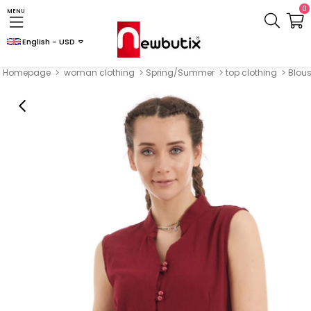
0
MENU
English - USD
Homepage
woman clothing
Spring/Summer
top clothing
Blou