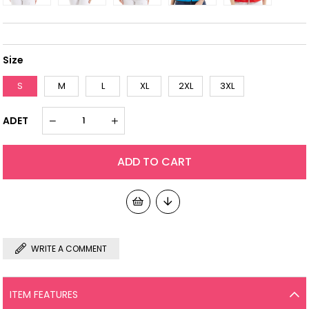
Size
S
M
L
XL
2XL
3XL
ADET
WRITE A COMMENT
ITEM FEATURES